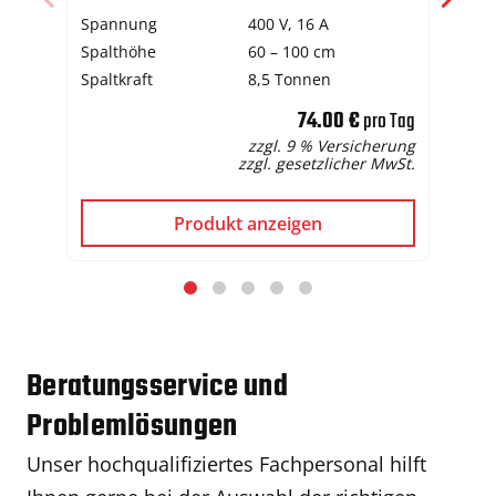
Spannung
400 V, 16 A
Sp
Spalthöhe
60 – 100 cm
Sch
Spaltkraft
8,5 Tonnen
Ge
74.00 €
pro Tag
zzgl. 9 % Versicherung
zzgl. gesetzlicher MwSt.
Produkt anzeigen
Beratungsservice und
Problemlösungen
Unser hochqualifiziertes Fachpersonal hilft