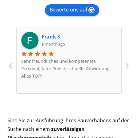
Bewerte uns auf
Frank S.
a month ago
‹
›
Sehr freundliches und kompetentes
Al
Personal, faire Preise, schnelle Abwicklung.
ni
Alles TOP!
Sind Sie zur Ausführung Ihres Bauvorhabens auf der
Suche nach einem
zuverlässigen
Maschinenverleih,
steht Ihnen das Team der