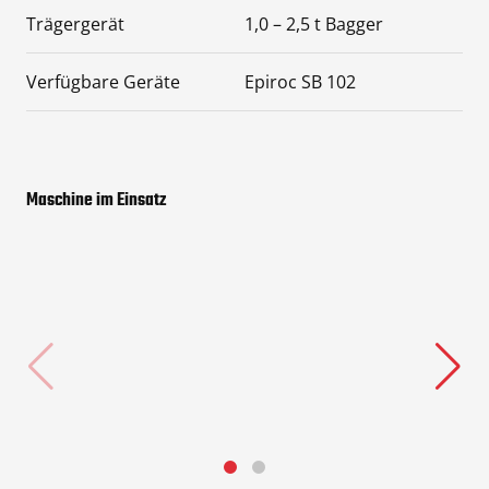
Trägergerät
1,0 – 2,5 t Bagger
Verfügbare Geräte
Epiroc SB 102
Maschine im Einsatz
Play
Mute
Settings
Enter
Play
fullscreen