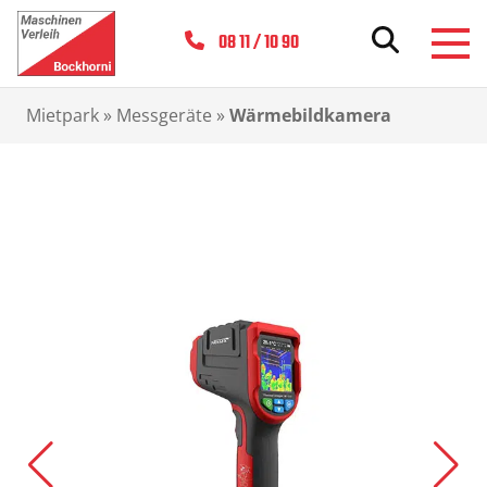
08 11 / 10 90
Mietpark
»
Messgeräte
»
Wärmebildkamera