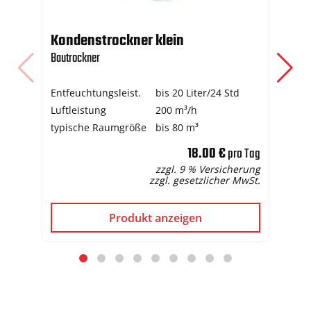
Kondenstrockner klein
Ko
Bautrockner
Bau
Entfeuchtungsleist.
bis 20 Liter/24 Std
En
Luftleistung
200 m³/h
Luf
typische Raumgröße
bis 80 m³
ty
18.00 €
pro Tag
zzgl. 9 % Versicherung
zzgl. gesetzlicher MwSt.
Produkt anzeigen