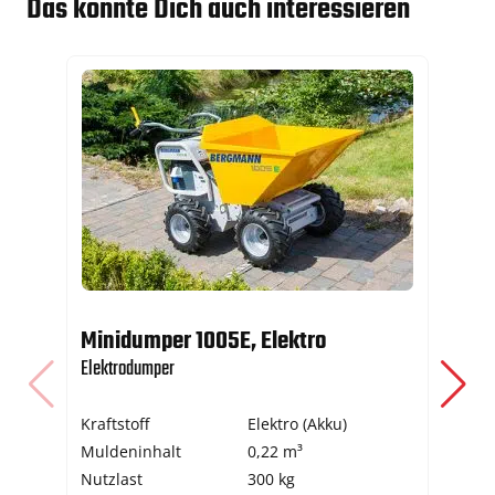
Das könnte Dich auch interessieren
Minidumper 1005E, Elektro
Er
Elektrodumper
Erd
Kraftstoff
Elektro (Akku)
Kra
Muldeninhalt
0,22 m³
Bo
Nutzlast
300 kg
Bo