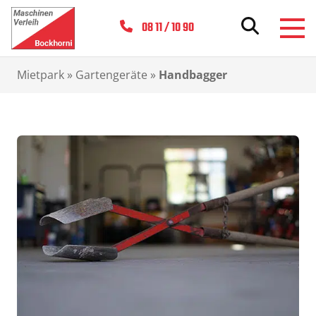
08 11 / 10 90
Mietpark
»
Gartengeräte
»
Handbagger