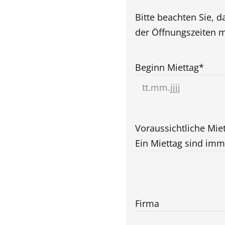
Bitte beachten Sie,
der Öffnungszeiten mö
Beginn Miettag
*
TT
Punkt
MM
Voraussichtliche Mie
Punkt
Ein Miettag sind imm
JJJJ
Firma