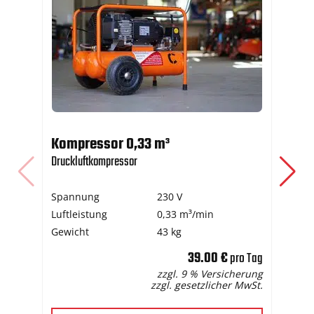
Kompressor 0,33 m³
Dr
Druckluftkompressor
Nag
Spannung
230 V
Kl
Luftleistung
0,33 m³/min
Gewicht
43 kg
39.00 €
pro Tag
zzgl. 9 % Versicherung
zzgl. gesetzlicher MwSt.