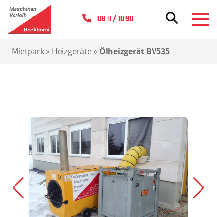
08 11 / 10 90
Mietpark
»
Heizgeräte
»
Ölheizgerät BV535