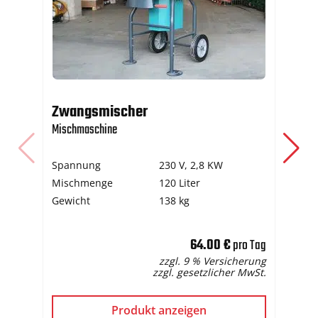
Rü
Zwangsmischer
Mör
Mischmaschine
Sp
Spannung
230 V, 2,8 KW
Du
Mischmenge
120 Liter
Mi
Gewicht
138 kg
64.00 €
pro Tag
zzgl. 9 % Versicherung
zzgl. gesetzlicher MwSt.
Produkt anzeigen