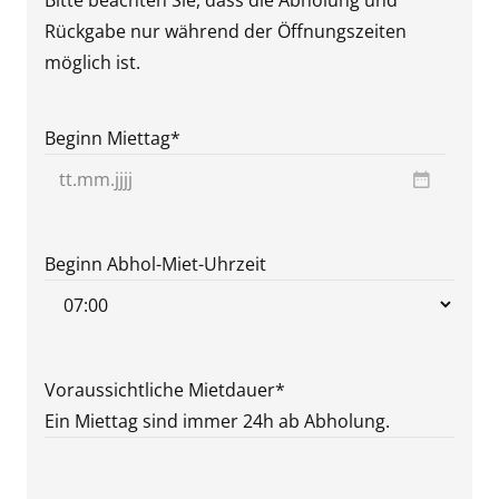
Bitte beachten Sie, dass die Abholung und
Rückgabe nur während der Öffnungszeiten
möglich ist.
Beginn Miettag
*
TT
Punkt
MM
Beginn Abhol-Miet-Uhrzeit
Punkt
JJJJ
Voraussichtliche Mietdauer
*
Ein Miettag sind immer 24h ab Abholung.