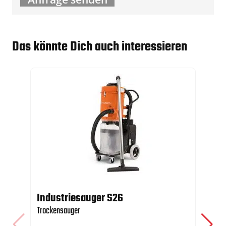
Das könnte Dich auch interessieren
Industriesauger S26
Be
Trockensauger
Bod