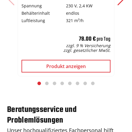
Spannung
230 V, 2,4 KW
Sp
Behälterinhalt
endlos
Ar
Luftleistung
321 m³/h
Ge
78.00 €
pro Tag
zzgl. 9 % Versicherung
zzgl. gesetzlicher MwSt.
Produkt anzeigen
Beratungsservice und
Problemlösungen
Unser hochqualifiziertes Fachpersonal hilft