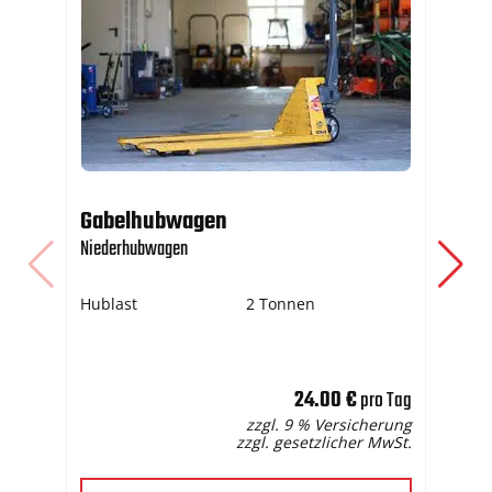
Gabelhubwagen
Ti
Niederhubwagen
Bau
Hublast
2 Tonnen
Sp
Sch
Ge
24.00 €
pro Tag
zzgl. 9 % Versicherung
zzgl. gesetzlicher MwSt.