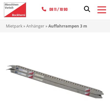
08 11 / 10 90
Mietpark
»
Anhänger
»
Auffahrrampen 3 m